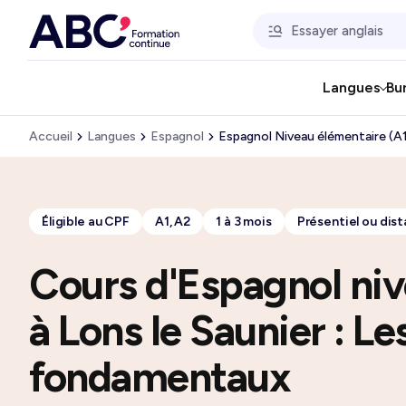
Langues
Bu
Accueil
Langues
Espagnol
Espagnol Niveau élémentaire (A1
Éligible au CPF
A1, A2
1 à 3 mois
Présentiel ou dist
Cours d'Espagnol niv
à Lons le Saunier : Le
fondamentaux