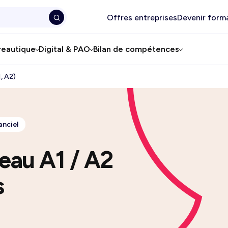
Offres entreprises
Devenir form
reautique
Digital & PAO
Bilan de compétences
, A2)
anciel
eau A1 / A2
s