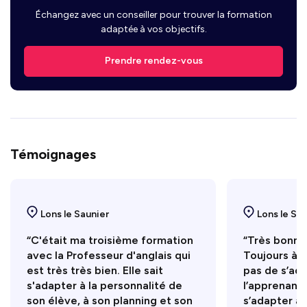
Échangez avec un conseiller pour trouver la formation
adaptée à vos objectifs.
Prendre rendez-vous
Témoignages
Lons le Saunier
Lons le Sa
“C'était ma troisième formation
“Très bonne 
avec la Professeur d'anglais qui
Toujours à l
est très très bien. Elle sait
pas de s’ad
s'adapter à la personnalité de
l’apprenant.
son élève, à son planning et son
s’adapter à 