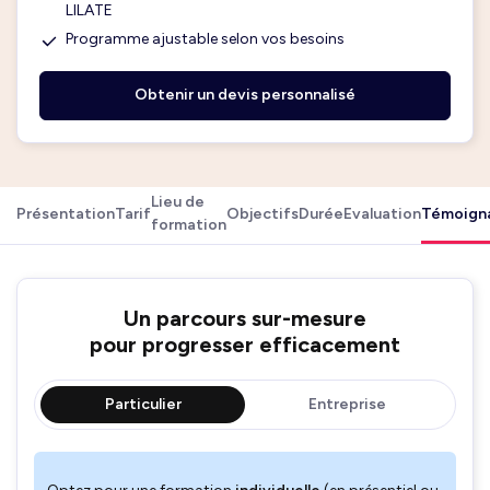
LILATE
Programme ajustable selon vos besoins
Obtenir un devis personnalisé
Lieu de
Présentation
Tarif
Objectifs
Durée
Evaluation
Témoign
formation
Un parcours sur-mesure
pour progresser efficacement
Particulier
Entreprise