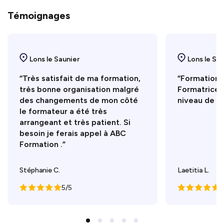
Témoignages
Lons le Saunier
Lons le Sa
“Très satisfait de ma formation,
“Formation t
très bonne organisation malgré
Formatrice 
des changements de mon côté
niveau de c
le formateur a été très
arrangeant et très patient. Si
besoin je ferais appel à ABC
Formation .”
Stéphanie C.
Laetitia L.
5/5
5