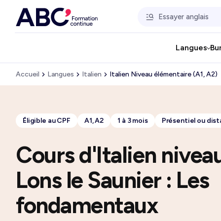
Langues
Bu
Accueil
Langues
Italien
Italien Niveau élémentaire (A1, A2)
Éligible au CPF
A1, A2
1 à 3 mois
Présentiel ou dist
Cours d'Italien nivea
Lons le Saunier : Les
fondamentaux