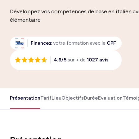
Développez vos compétences de base en italien av
élémentaire
Financez
votre formation avec le
CPF
4.6/5
sur + de
1027 avis
Présentation
Tarif
Lieu
Objectifs
Durée
Evaluation
Témoi