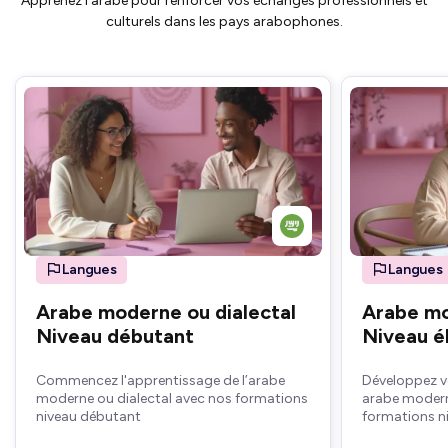
Apprenez l’arabe pour renforcer vos échanges professionnels et
culturels dans les pays arabophones.
Langues
Langues
Arabe moderne ou dialectal
Arabe mo
Niveau débutant
Niveau é
Commencez l'apprentissage de l’arabe
Développez v
moderne ou dialectal avec nos formations
arabe modern
niveau débutant
formations n