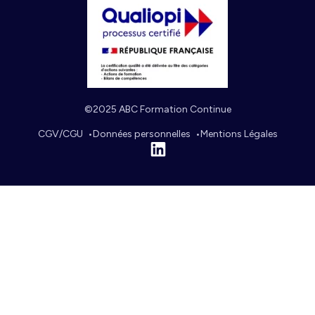
©2025 ABC Formation Continue
CGV/CGU
Données personnelles
Mentions Légales
Linkedin