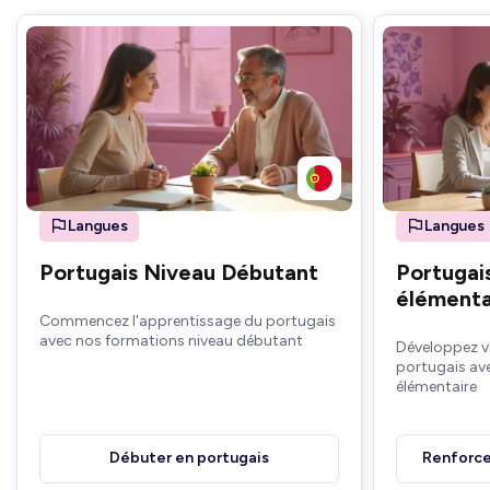
Langues
Langues
Portugais Niveau Débutant
Portugai
élémenta
Commencez l'apprentissage du portugais
avec nos formations niveau débutant
Développez v
portugais av
élémentaire
Débuter en portugais
Renforce