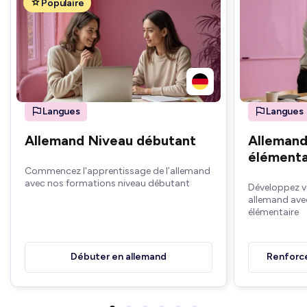
Populaire
Langues
Langues
Allemand Niveau débutant
Allemand
élémenta
Commencez l'apprentissage de l’allemand
avec nos formations niveau débutant
Développez v
allemand ave
élémentaire
Débuter en allemand
Renforce