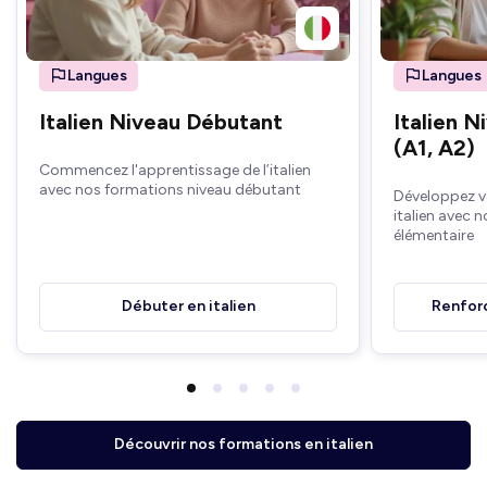
Langues
Langues
Italien Niveau Débutant
Italien 
(A1, A2)
Commencez l'apprentissage de l’italien
avec nos formations niveau débutant
Développez v
italien avec 
élémentaire
Débuter en italien
Renforc
Découvrir nos formations en italien