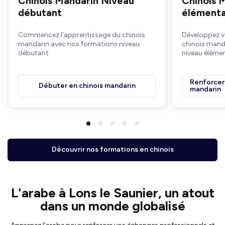
Chinois Mandarin Niveau
Chinois 
débutant
élémenta
Commencez l'apprentissage du chinois
Développez v
mandarin avec nos formations niveau
chinois mand
débutant
niveau élémen
Renforcer 
Débuter en chinois mandarin
mandarin
Découvrir nos formations en chinois
L'arabe à Lons le Saunier, un atout
dans un monde globalisé