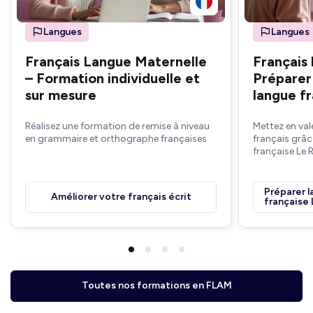
Langues
Langues
Français Langue Maternelle
Français
– Formation individuelle et
Préparer 
sur mesure
langue f
Réalisez une formation de remise à niveau
Mettez en va
en grammaire et orthographe françaises
français grâce
française Le 
Préparer l
Améliorer votre français écrit
française
Toutes nos formations en FLAM