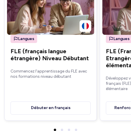
Langues
Langues
FLE (français langue
FLE (Fra
étrangère) Niveau Débutant
Etrangèr
élémenta
Commencez l'apprentissage du FLE avec
nos formations niveau débutant
Développez v
français (FLE
élémentaire
Débuter en français
Renforce