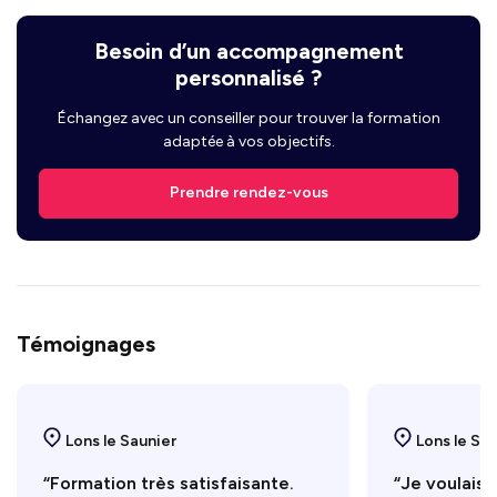
Besoin d’un accompagnement
personnalisé ?
Échangez avec un conseiller pour trouver la formation
adaptée à vos objectifs.
Prendre rendez-vous
Témoignages
Lons le Saunier
Lons le Sa
“Formation très satisfaisante.
“Je voulais 