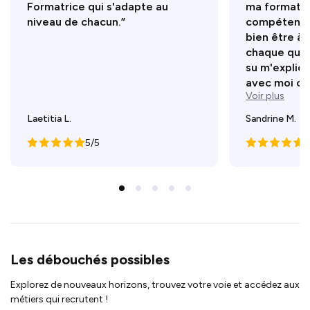
Formatrice qui s'adapte au
ma formatri
niveau de chacun.”
compétente e
bien être à 
chaque quest
su m'expliq
avec moi cer
Voir plus
Laetitia L.
Sandrine M.
5/5
5
Les débouchés possibles
Explorez de nouveaux horizons, trouvez votre voie et accédez aux
métiers qui recrutent !