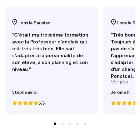
Lons le Saunier
Lons le Sa
“C'était ma troisième formation
“Très bonne 
avec la Professeur d'anglais qui
Toujours à l
est très très bien. Elle sait
pas de s’ad
s'adapter à la personnalité de
l’apprenant.
son élève, à son planning et son
s’adapter à 
niveau.”
d’un change
Ponctuel...
Voir plus
Stéphanie S.
Jérôme P.
5/5
5